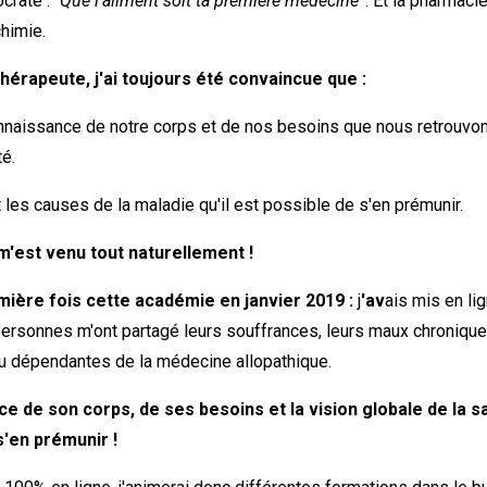
crate : “
Que l’aliment soit ta première médecine
”. Et la pharmaci
chimie.
hérapeute, j'ai toujours été convaincue que :
connaissance de notre corps et de nos besoins que nous retrouvo
é.
les causes de la maladie qu'il est possible de s'en prémunir.
m'est venu tout naturellement !
emière fois cette académie en janvier 2019 :
j
'av
ais mis en li
ersonnes m'ont partagé leurs souffrances, leurs maux chroniques
 dépendantes de la médecine allopathique.
ce de son corps, de ses besoins et la vision globale de la 
s'en prémunir !