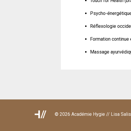
Touch for Health (b
Psycho-énergétique
​Réflexologie occid
Formation continue 
Massage ayurvédique
© 2026 Académie Hygie // Lisa Sali