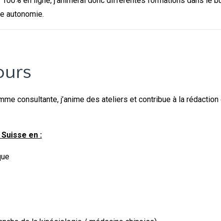
00% en ligne, j'animerai donc différentes formations dans le bu
te autonomie.
ours
me consultante, j’anime des ateliers et contribue à la rédaction 
Suisse en :
que