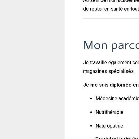
Au sein de mon académie 1
de rester en santé en tou
Mon parc
Je travaille également com
magazines spécialisés.
Je me suis diplômée en 
Médecine académi
Nutrithérapie
Naturopathie