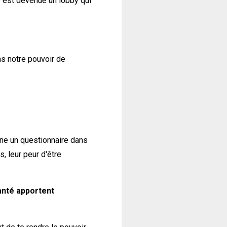
e est devenue un lobby qui
ns notre pouvoir de
gne un questionnaire dans
, leur peur d'être
santé apportent